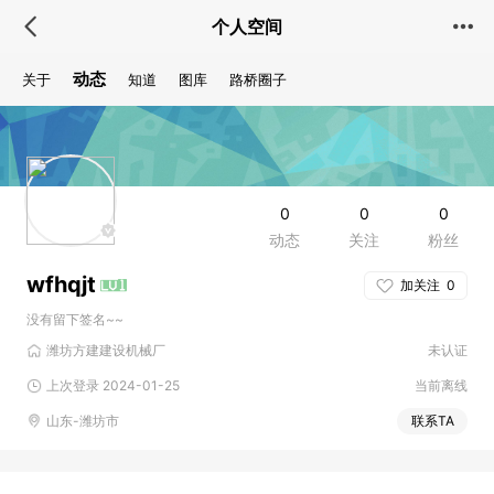
个人空间
动态
关于
知道
图库
路桥圈子
0
0
0
动态
关注
粉丝
wfhqjt
加关注
0
没有留下签名~~
潍坊方建建设机械厂
未认证
上次登录 2024-01-25
当前离线
山东-潍坊市
联系TA